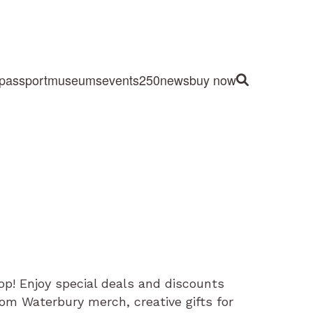
passport
museums
events
250
news
buy now
Site Search
op! Enjoy special deals and discounts
tom Waterbury merch, creative gifts for