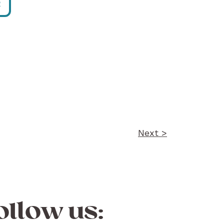
R
Next >
ollow us: